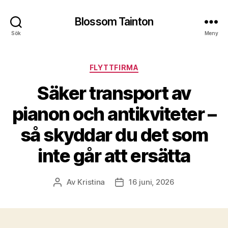
Blossom Tainton
Sök
Meny
Kategorier
FLYTTFIRMA
Säker transport av
pianon och antikviteter –
så skyddar du det som
inte går att ersätta
Av
Kristina
16 juni, 2026
Inläggsförfattare
Inläggsdatum