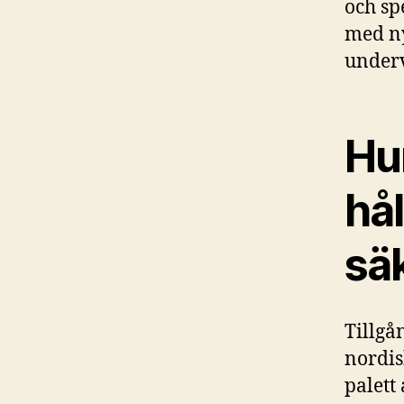
och sp
med ny
underv
Hu
hål
sä
Tillgå
nordis
palett 