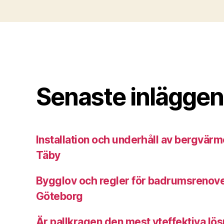
Senaste inläggen
Installation och underhåll av bergvärme
Täby
Bygglov och regler för badrumsrenover
Göteborg
Är pallkragen den mest yteffektiva lös