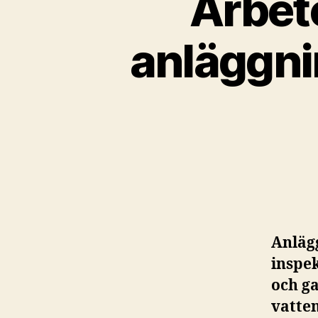
Arbete
anläggni
Anläg
inspe
och g
vatte