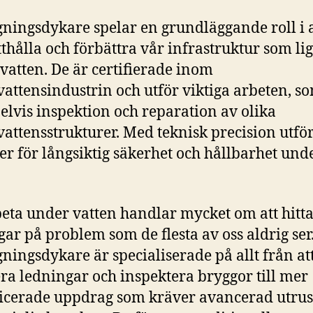
ningsdykare spelar en grundläggande roll i a
thålla och förbättra vår infrastruktur som li
vatten. De är certifierade inom
attensindustrin och utför viktiga arbeten, s
lvis inspektion och reparation av olika
attensstrukturer. Med teknisk precision utfö
er för långsiktig säkerhet och hållbarhet und
beta under vatten handlar mycket om att hitt
gar på problem som de flesta av oss aldrig ser
ningsdykare är specialiserade på allt från at
ra ledningar och inspektera bryggor till mer
cerade uppdrag som kräver avancerad utrus