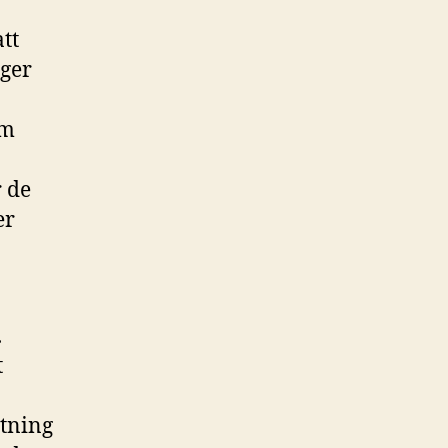
tt
gger
om
r de
er
a
.
t
tning