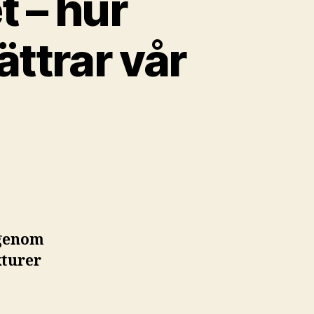
t – hur
ttrar vår
 genom
kturer