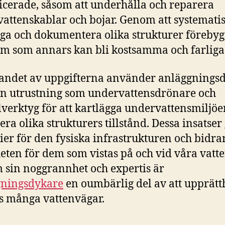
cerade, såsom att underhålla och reparera
attenskablar och bojar. Genom att systematis
iga och dokumentera olika strukturer förebyg
m som annars kan bli kostsamma och farliga
randet av uppgifterna använder anläggnings
n utrustning som undervattensdrönare och
lverktyg för att kartlägga undervattensmiljöe
era olika strukturers tillstånd. Dessa insatser
ier för den fysiska infrastrukturen och bidrar 
eten för dem som vistas på och vid våra vatte
sin noggrannhet och expertis är
gningsdykare
en oumbärlig del av att upprätt
s många vattenvägar.