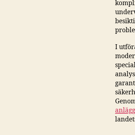
kompli
underv
besikt
proble
I utfö
moder
specia
analys
garant
säkerh
Genom 
anläg
landet