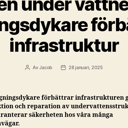
n under vattne
ngsdykare förbä
infrastruktur
Av
Jacob
28 januari, 2025
Inläggsförfattare
Inläggsdatum
gningsdykare förbättrar infrastrukturen
ktion och reparation av undervattensstru
aranterar säkerheten hos våra många
nvägar.