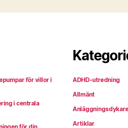
Kategori
pumpar för villor i
ADHD-utredning
Allmänt
ing i centrala
Anläggningsdykar
Artiklar
ningen för din