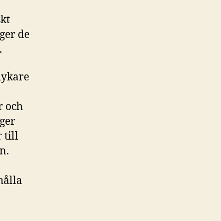
kt
ger de
.
dykare
r och
 ger
till
n.
hålla