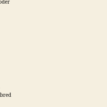
toder
e
 bred