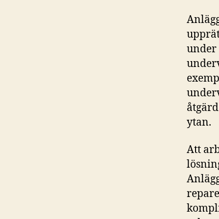
Anlägg
upprät
under 
underv
exempe
underv
åtgärd
ytan.
Att ar
lösnin
Anlägg
repare
kompli