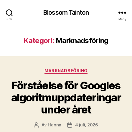
Blossom Tainton
Sök
Meny
Kategori:
Marknadsföring
Kategorier
MARKNADSFÖRING
Förståelse för Googles
algoritmuppdateringar
under året
Av
Hanna
4 juli, 2026
Inläggsförfattare
Inläggsdatum