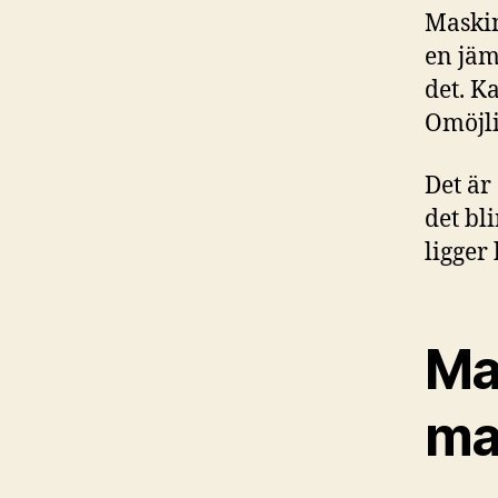
Maskin
en jäm
det. K
Omöjli
Det är
det bl
ligger 
Man
ma