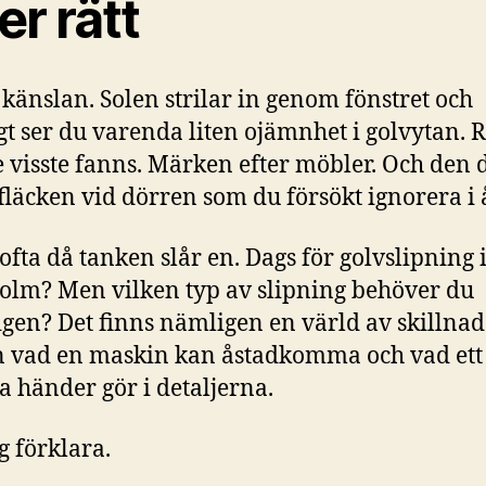
ler rätt
 känslan. Solen strilar in genom fönstret och
igt ser du varenda liten ojämnhet i golvytan. 
e visste fanns. Märken efter möbler. Och den 
fläcken vid dörren som du försökt ignorera i 
 ofta då tanken slår en. Dags för golvslipning 
olm? Men vilken typ av slipning behöver du
igen? Det finns nämligen en värld av skillnad
 vad en maskin kan åstadkomma och vad ett
a händer gör i detaljerna.
g förklara.