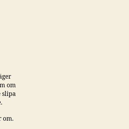
äger
som om
 slipa
.
r om.