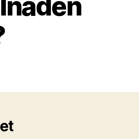
llnaden
?
set