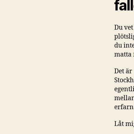
fal
Du vet
plötsl
du int
matta 
Det är
Stockh
egentl
mellan
erfarn
Låt mi