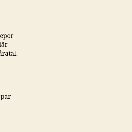
Repor
där
åratal.
i
 par