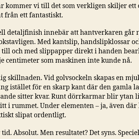
r kommer vi till det som verkligen skiljer ett 
t från ett fantastiskt.
l detaljfinish innebär att hantverkaren går 
okstavligen. Med kantslip, handslipklossar o
 till och med slippapper direkt i handen bear
je centimeter som maskinen inte kunde nå.
ig skillnaden. Vid golvsockeln skapas en mju
ng istället för en skarp kant där den gamla l
rande sitter kvar. Runt dörrkarmar blir ytan li
tt i rummet. Under elementen – ja, även där 
tiskt slipat ordentligt.
 tid. Absolut. Men resultatet? Det syns. Speciell