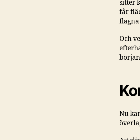
sitter
får fl
flagna
Och ve
efterh
början
Ko
Nu kan
överlag