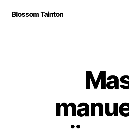
Blossom Tainton
Mas
manuel