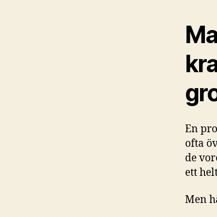
Ma
kr
gr
En pro
ofta ö
de vor
ett he
Men h