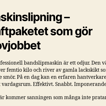
skinslipning –
aftpaketet som gör
ovjobbet
fessionell bandslipmaskin är ett odjur. Den v
ver femtio kilo och river av gamla lackskikt 
e smör. På en dag kan en erfaren hantverkare
lt vardagsrum. Effektivt. Snabbt. Imponerande
är kommer sanningen som många inte prata