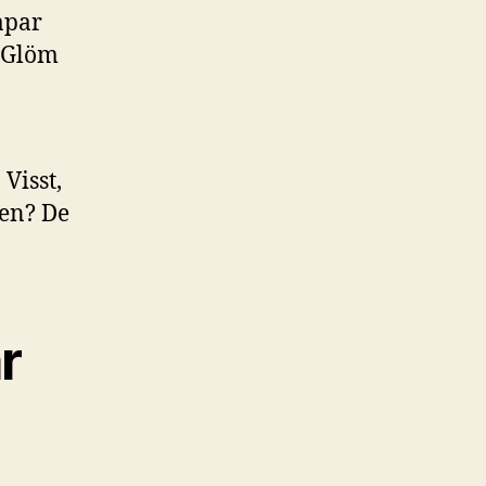
apar
 Glöm
Visst,
nen? De
r