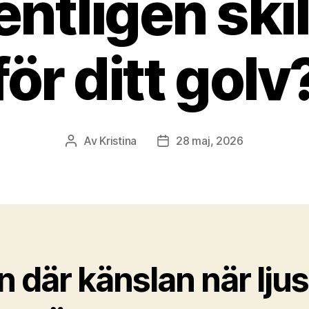
entligen ski
för ditt golv
Av
Kristina
28 maj, 2026
Inläggsförfattare
Inläggsdatum
 där känslan när lju