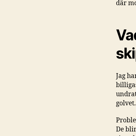
där mo
Va
ski
Jag ha
billig
undrat
golvet.
Proble
De bli