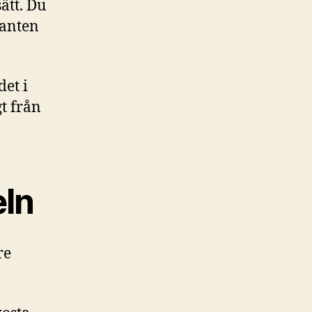
ätt. Du
kanten
det i
t från
eln
re