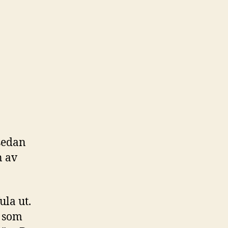
 sedan
n av
ula ut.
t som