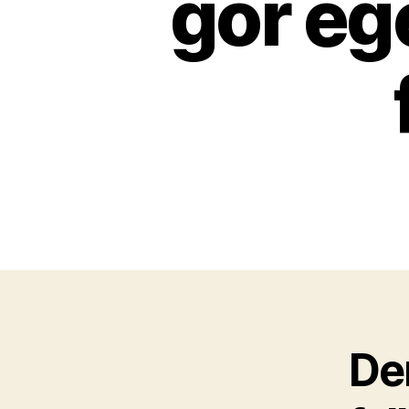
gör eg
Den