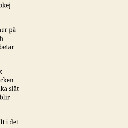
okej
ner på
ch
betar
k
acken
ka slät
blir
t i det