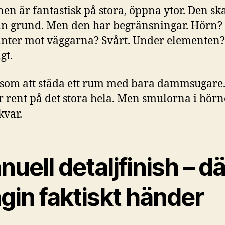
en är fantastisk på stora, öppna ytor. Den sk
n grund. Men den har begränsningar. Hörn?
anter mot väggarna? Svårt. Under elementen?
gt.
 som att städa ett rum med bara dammsugare. 
ir rent på det stora hela. Men smulorna i hör
kvar.
uell detaljfinish – dä
gin faktiskt händer