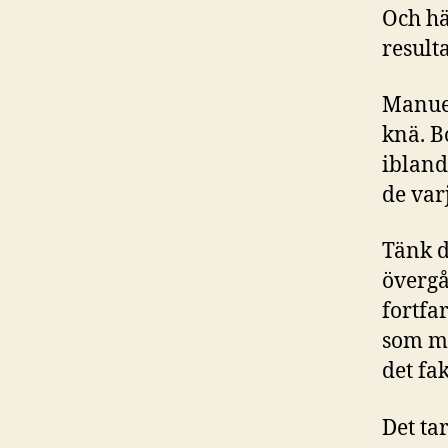
Och hä
resulta
Manuel
knä. B
ibland
de var
Tänk d
övergå
fortfa
som mi
det fak
Det tar