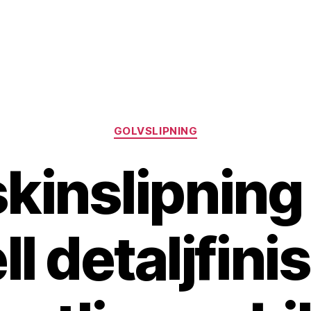
Kategorier
GOLVSLIPNING
kinslipning
l detaljfinis